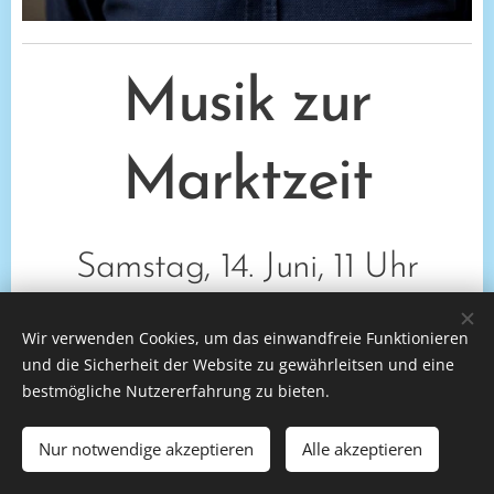
Musik zur
Marktzeit
Samstag, 14. Juni, 11 Uhr
Joachim Fontaine, Orgel
Wir verwenden Cookies, um das einwandfreie Funktionieren
und die Sicherheit der Website zu gewährleitsen und eine
Charly Kallenborn, Texte
bestmögliche Nutzererfahrung zu bieten.
Wir laden herzlich ein zur letzten "Musik zur Marktzeit" vor
Nur notwendige akzeptieren
Alle akzeptieren
der Sommerpause. Der Eintritt ist frei, Spenden sind
willkommen