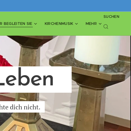
SUCHEN
R BEGLEITEN SIE
KIRCHENMUSIK
MEHR
 Leben
hte dich nicht.