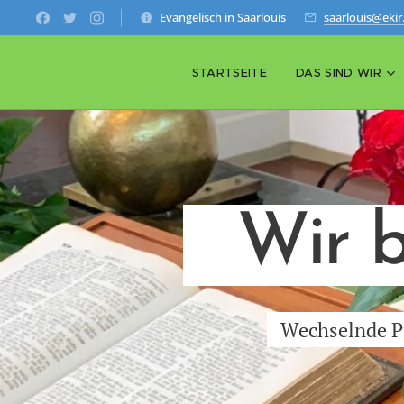
Evangelisch in Saarlouis
saarlouis@ekir
STARTSEITE
DAS SIND WIR
Wir b
Wechselnde Pfa