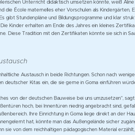
elerischen Unterricht didaktisch umsetzen könnte, weiß Alin
d die École maternelles eher Vorschulen als Kindergärten, E
Es gibt Stundenpläne und Bildungsprogramme und klar strukt
Die Kinder erhalten am Ende des Jahres ein kleines Zertifik
ine. Diese Tradition mit den Zertifikaten könnte sie sich in Sa
Austausch
haltliche Austausch in beide Richtungen. Schon nach wenige
 deutscher Kitas ein, die sie gerne in Goma einführen würd
hes von der deutschen Bauweise bei uns umzusetzen", sagt si
ußentüren hoch, bei Innentüren niedrig angebracht sind, gefal
ßenbereich. Ihre Einrichtung in Goma liege direkt an der Ha
kennengelernt hat, könnte man das Außengelände sicher zugän
n sie von dem reichhaltigen pädagogischen Material erzählt,