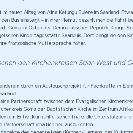
 im neuen Alltag von Aline Katungu Bulere im Saarland. Etwa
den Bus einsteigt – in ihrer Heimat bezahlt man die Fahrt be
tadt Goma im Osten der Demokratischen Republik Kongo. Se
gelischen Kindertagesstätte Saarlouis. Dort bringt sie den Kin
ihre französische Muttersprache näher.
schen den Kirchenkreisen Saar-West und 
anderem durch ein Austauschprojekt für Fachkräfte im Ele
aarland.
 eine Partnerschaft zwischen dem Evangelischen Kirchenkre
chenkreis Goma der Baptistischen Kirche im Zentrum Afrikas
lem um Entwicklungshilfe, sprich finanzielle Unterstützung, e
 Partnerschaft inhaltlich neu auszurichten.
m Aspekte des gegenseitigen (Kennen-)Lernens, des Kulturtr