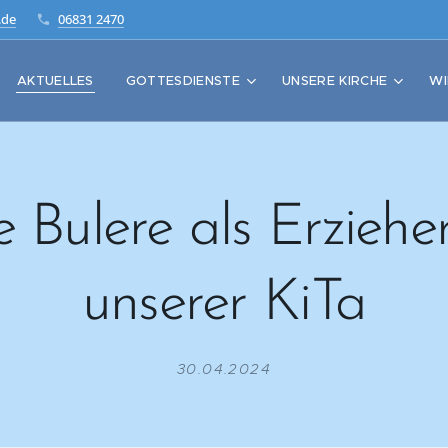
.de
06831 2470
AKTUELLES
GOTTESDIENSTE
UNSERE KIRCHE
WI
e Bulere als Erzieher
unserer KiTa
30.04.2024