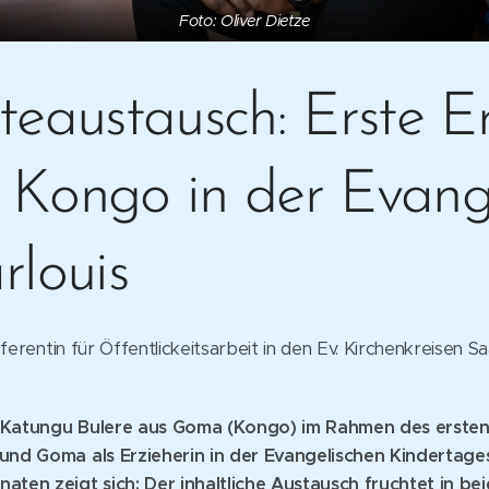
Foto: Oliver Dietze
teaustausch: Erste Er
Kongo in der Evang
rlouis
ferentin für Öffentlickeitsarbeit in den Ev. Kirchenkreisen
ne Katungu Bulere aus Goma (Kongo) im Rahmen des erste
nd Goma als Erzieherin in der Evangelischen Kindertagess
ten zeigt sich: Der inhaltliche Austausch fruchtet in be