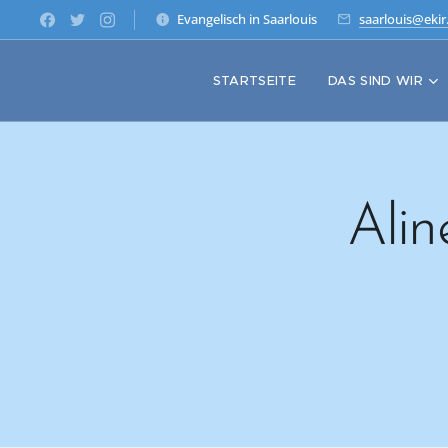
Evangelisch in Saarlouis
saarlouis@ekir
STARTSEITE
DAS SIND WIR
Alin