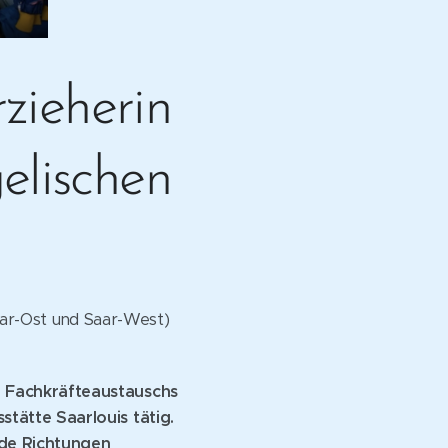
zieherin
elischen
 Saar-Ost und Saar-West)
n Fachkräfteaustauschs
tätte Saarlouis tätig.
ide Richtungen