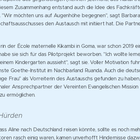
 diesem Zusammenhang entstand auch die Idee des Fachkräf
. "Wir möchten uns auf Augenhöhe begegnen", sagt Barbara J
haftsausschusses den Austausch mit initiiert hat. Die Partn
terin der École maternelle Kikambi in Goma, war schon 2019 e
abe sie sich für das Pilotprojekt beworben. "Ich wollte lerne
einem Kindergarten aussieht", sagt sie. Voller Motivation fuh
ste Goethe-Institut im Nachbarland Ruanda. Auch die deut
 junge Frau" als Vorreiterin des Austauschs gefunden zu habe
onaler Ansprechpartner der Vereinten Evangelischen Mission 
zu ermöglichen.
 Hürden
ass Aline nach Deutschland reisen könnte, sollte es noch me
toren rasch einig waren, kamen unverhofft Hindernisse dazw