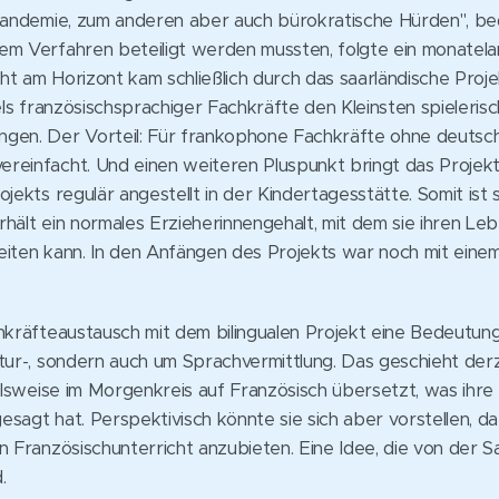
 Pandemie, zum anderen aber auch bürokratische Hürden", b
em Verfahren beteiligt werden mussten, folgte ein monatel
 am Horizont kam schließlich durch das saarländische Projekt 
tels französischsprachiger Fachkräfte den Kleinsten spieleris
gen. Der Vorteil: Für frankophone Fachkräfte ohne deutsch
einfacht. Und einen weiteren Pluspunkt bringt das Projekt: A
jekts regulär angestellt in der Kindertagesstätte. Somit ist 
hält ein normales Erzieherinnengehalt, mit dem sie ihren Leb
eiten kann. In den Anfängen des Projekts war noch mit eine
chkräfteaustausch mit dem bilingualen Projekt eine Bedeutun
tur-, sondern auch um Sprachvermittlung. Das geschieht derze
ielsweise im Morgenkreis auf Französisch übersetzt, was ihre 
sagt hat. Perspektivisch könnte sie sich aber vorstellen, da
n Französischunterricht anzubieten. Eine Idee, die von der Sa
.