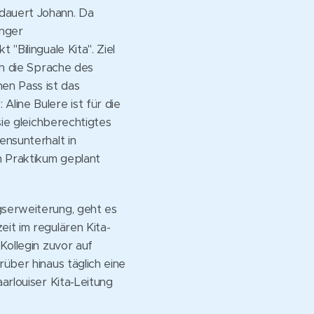
edauert Johann. Da
anger
"Bilinguale Kita". Ziel
ch die Sprache des
en Pass ist das
line Bulere ist für die
sie gleichberechtigtes
ensunterhalt in
m Praktikum geplant
gserweiterung, geht es
it im regulären Kita-
Kollegin zuvor auf
rüber hinaus täglich eine
arlouiser Kita-Leitung