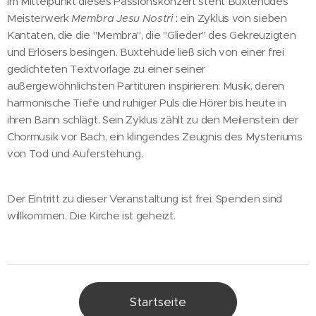
Im Mittelpunkt dieses Passionskonzert steht Buxtehudes
Meisterwerk
Membra Jesu Nostri
: ein Zyklus von sieben
Kantaten, die die "Membra", die "Glieder" des Gekreuzigten
und Erlösers besingen. Buxtehude ließ sich von einer frei
gedichteten Textvorlage zu einer seiner
außergewöhnlichsten Partituren inspirieren: Musik, deren
harmonische Tiefe und ruhiger Puls die Hörer bis heute in
ihren Bann schlägt. Sein Zyklus zählt zu den Meilenstein der
Chormusik vor Bach, ein klingendes Zeugnis des Mysteriums
von Tod und Auferstehung.
Der Eintritt zu dieser Veranstaltung ist frei. Spenden sind
willkommen. Die Kirche ist geheizt.
Startseite