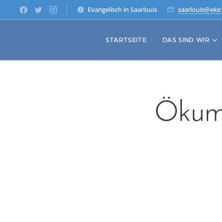
Evangelisch in Saarlouis
saarlouis@ekir
STARTSEITE
DAS SIND WIR
Ökume