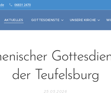
.de
06831 2470
AKTUELLES
GOTTESDIENSTE
UNSERE KIRCHE
WI
nischer Gottesdien
der Teufelsburg
25.05.2026