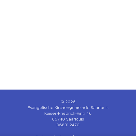
© 2026
Evangelische Kirchengemeinde Saarlouis
Kaiser-Friedrich-Ring 46
66740 Saarlouis
06831 2470