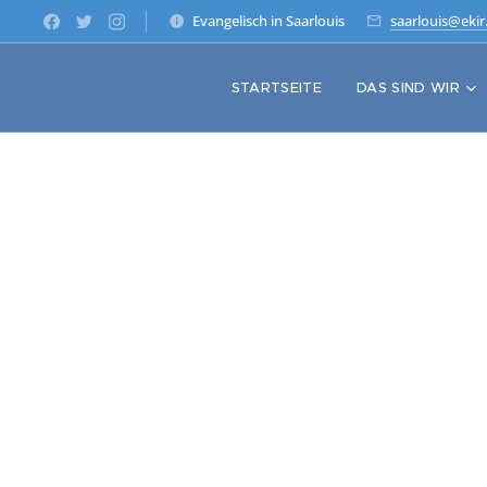
Evangelisch in Saarlouis
saarlouis@ekir
STARTSEITE
DAS SIND WIR