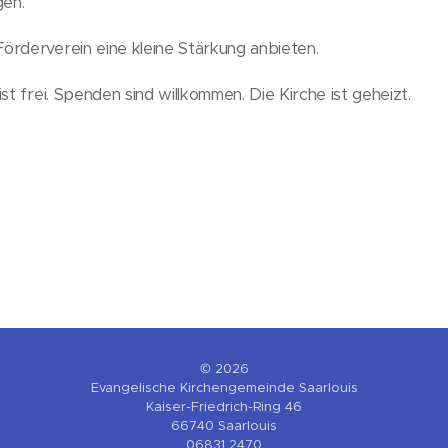
en.
örderverein eine kleine Stärkung anbieten.
st frei. Spenden sind willkommen. Die Kirche ist geheizt.
© 2026
Evangelische Kirchengemeinde Saarlouis
Kaiser-Friedrich-Ring 46
66740 Saarlouis
06831 2470