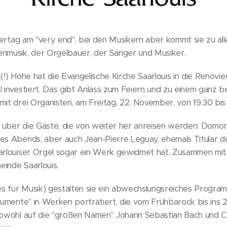
eiertag am "very end", bei den Musikern aber kommt sie zu aller
enmusik, der Orgelbauer, der Sänger und Musiker.
 (!) Höhe hat die Evangelische Kirche Saarlouis in die Renov
l investiert. Das gibt Anlass zum Feiern und zu einem ganz
mit drei Organisten, am Freitag, 22. November, von 19.30 bis
über die Gäste, die von weiter her anreisen werden: Domorga
des Abends, aber auch Jean-Pierre Leguay, ehemals Titular 
aarlouiser Orgel sogar ein Werk gewidmet hat. Zusammen mit
einde Saarlouis,
s für Musik) gestalten sie ein abwechslungsreiches Program
trumente" in Werken porträtiert, die vom Frühbarock bis ins 2
 sowohl auf die "großen Namen" Johann Sebastian Bach und Cé