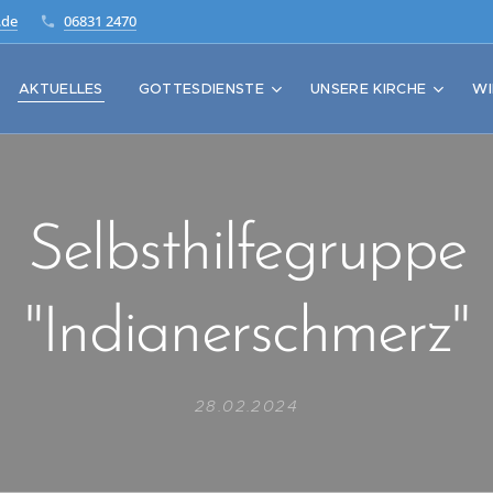
.de
06831 2470
AKTUELLES
GOTTESDIENSTE
UNSERE KIRCHE
WI
Selbsthilfegruppe
"Indianerschmerz"
28.02.2024