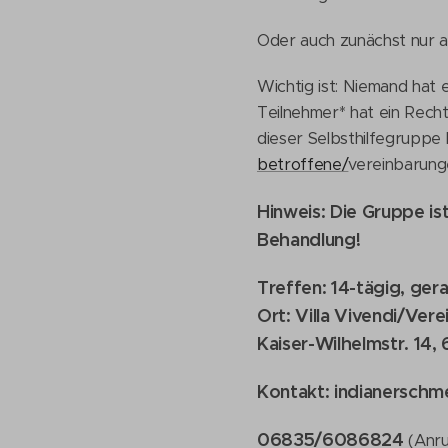
Oder auch zunächst nur 
Wichtig ist: Niemand hat 
Teilnehmer* hat ein Rech
dieser Selbsthilfegruppe
betroffene/
vereinbarunge
Hinweis: Die Gruppe is
Behandlung!
Treffen: 14-tägig, ge
Ort: Villa Vivendi/Vere
Kaiser-Wilhelmstr. 14,
Kontakt: indianersch
06835/6086824
(Anr