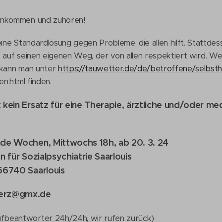
ankommen und zuhören!
eine Standardlösung gegen Probleme, die allen hilft. Stattdes
t auf seinen eigenen Weg, der von allen respektiert wird. W
 kann man unter
https://tauwetter.de/de/betroffene/selbsthi
n.html finden.
t kein Ersatz für eine Therapie, ärztliche und/oder 
rade Wochen, Mittwochs 18h, ab 20. 3. 24
in für Sozialpsychiatrie Saarlouis
 66740 Saarlouis
merz@gmx.de
ufbeantworter 24h/24h, wir rufen zurück)