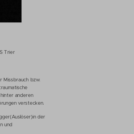
S Trier
er Missbrauch bzw.
traumatische
 hinter anderen
örungen verstecken.
gger(Auslöser)in der
en und