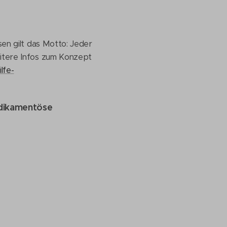
sen gilt das Motto: Jeder
eitere Infos zum Konzept
lfe-
medikamentöse