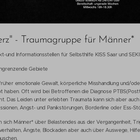
erz" - Traumagruppe für Männer*
kt-und Informationsstellen für Selbsthilfe KISS Saar und SEKI
 angrenzende Gebiete
 früher emotionale Gewalt, körperliche Misshandlung und/od
ebt haben. Oft wird bei Betroffenen die Diagnose PTBS(Post
t. Das Leiden unter erlebten Traumata kann sich aber auch
ssionen, Angst- und Panikstörungen, Borderline oder Ess-St
 sich Männer* über Belastendes aus der Vergangenheit, Tri
erhalten, Ängste, Blockaden aber auch über Auswege, Hilf
uschen.